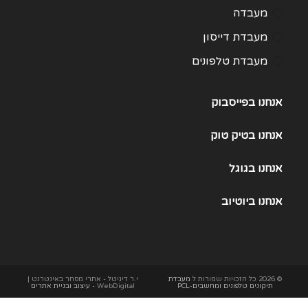
מעבדה
מעבדת דייסון
מעבדת טלפונים
מעבדת מחשבים
אנחנו בפייסבוק
תיקון Huawei
תיקון One Plus
אנחנו
בטיק טוק
תיקון Samsung Galaxy 21
אנחנו
בגוגל
תיקון Samsung Galaxy 22
אנחנו
ביוטיוב
תיקון Samsung Galaxy 23
תיקון Samsung Galaxy 25
תיקון Samsung Galaxy S24
תיקון Xiaomi
© 2026 כל הזכויות שמורות ל
מעבדת
י.ר דיגיטל - אתרי מסחר באינטרנט |
תיקונים טלפונים ומחשבים-PCL
WebDigital
- עיצוב ובניית אתרים
תיקון אייפד