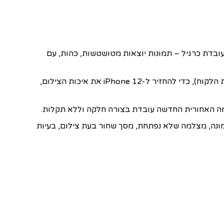
ה הראשית מאחור לא עובדת כרגיל – תמונות יוצאות מטושטשות, כהות, עם
ההחלפה מתבצעת על ידי טכנאים מנוסים, תוך שימוש במצלמה אחורית תואמת איכותית / מקורית (בהתאם לזמינות ולבחירת הלקוח), כדי להחזיר ל‑iPhone 12 את איכות הצילום,
מה האחורית החדשה עובדת בצורה חלקה וללא תקלות.
מונה, מצלמה שלא נפתחת, מסך שחור בעת צילום, בעיות