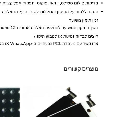
בדיקות צילום סטילס, וידאו, פוקוס ותפקוד אפליקציית
הסבר ללקוח על התיקון והמלצות לשמירה על המצלמה 
זמן תיקון משוער
משך התיקון המשוער להחלפת מצלמה אחורית iPhone 12 הוא כ‑90 דקות, ויכול להשתנות בהתאם לעומס במעבדה ולמצב המכשיר.
רוצים לבדוק זמינות או לקבוע תיקון?
צרו קשר עם
מעבדת PCL גבעתיים
ב‑WhatsApp או בטלפון לפני ההגעה, לבדיקת זמינות חלקים ותיאום החלפת מצלמה אחורית למכשיר iPhone 12.
מוצרים קשורים