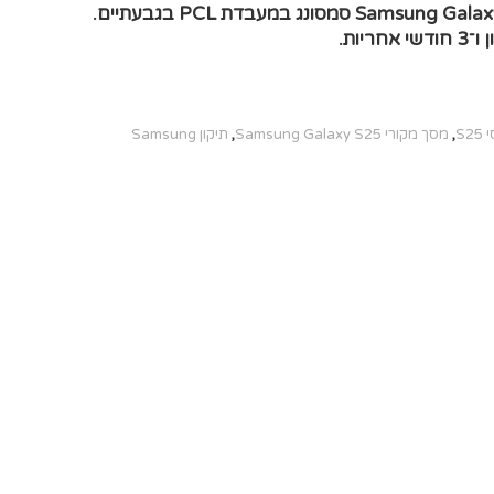
החלפת מסך LCD+מגע מקוריים Samsung Galaxy S25 סמסונג במעבדת PCL בגבעתיים.
S
,
מסך מקורי Samsung Galaxy S25
,
תיקון Samsung