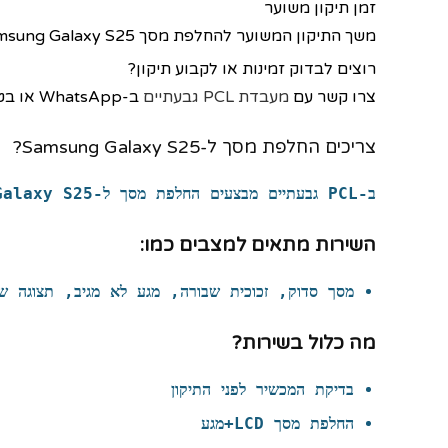
זמן תיקון משוער
משך התיקון המשוער להחלפת מסך Samsung Galaxy S25 הוא כ־90 דקות, ויכול להשתנות בהתאם לעומס במעבדה ולמצב המכשיר.
רוצים לבדוק זמינות או לקבוע תיקון?
צרו קשר עם
מעבדת PCL גבעתיים
ב-WhatsApp או בטלפון לפני ההגעה, לבדיקת זמינות חלקים ותיאום תיקון מסך Samsung Galaxy S25.
צריכים החלפת מסך ל-Samsung Galaxy S25?
ב-PCL גבעתיים מבצעים
החלפת מסך
ל-
Galaxy S25
השירות מתאים למצבים כמו:
מסך סדוק, זכוכית שבורה, מגע לא מגיב, תצוגה ש
מה כלול בשירות?
בדיקת המכשיר לפני התיקון
החלפת מסך LCD+מגע