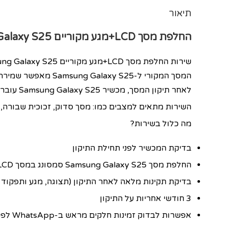
תיאור
החלפת מסך LCD+מגע מקוריים
alaxy S25
שירות החלפת מסך LCD+מגע מקוריים Samsung Galaxy S25 סמסונג במעבדת PCL בגבעתיים מתבצע על ידי טכנאים מנוסים ובשימוש במסך מקורי המתאים לדגם.
המסך המקורי ל-Samsung Galaxy S25 מאפשר שמירה על איכות תצוגה גבוהה, צבעים חדים ותגובה מדויקת למגע, כך שהמכשיר מרגיש ונראה כמו חדש גם לאחר התיקון.
לאחר תיקון המסך, מכשיר Samsung Galaxy S25 עובר בדיקות תצוגה, מגע ותפקוד מלא, כדי לוודא שהכל עובד בצורה תקינה ובטוחה.
השירות מתאים למצבים כמו: מסך סדוק, זכוכית שבורה, 
מה כלול בשירות?
בדיקת המכשיר לפני תחילת התיקון
החלפת מסך Samsung Galaxy S25 סמסונג במסך LCD+מגע מקוריים
בדיקת תקינות מלאה לאחר התיקון (תצוגה, מגע ותפקוד כ
3 חודשי אחריות על התיקון
אפשרות לבדוק זמינות חלקים מראש ב-WhatsApp לפני ההגעה