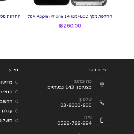
החלפת מסך LCD+מגע Apple iPhone 14 אפל
₪
260.00
יצירת קשר
מידע
כתובתנו:
מדיניו
כצנלסון 143 גבעתיים
תנאי 
טלפון:
החשבון
03-8000-800
עגלת ק
נייד:
תשלום
0522-788-994