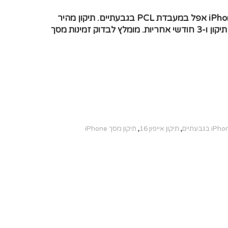
החלפת מסך LCD+מגע מקוריים iPhone 16 אפל במעבדת PCL בגבעתיים. תיקון מהיר
במעבדה, חלקים איכותיים, כ‑90 דקות תיקון ו‑3 חודשי אחריות. מומלץ לבדוק זמינות מסך
,
תיקון אייפון 16
,
תיקון מסך iPhone