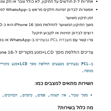
אחריות ל‑3 חודשים על התיקון, לא כולל שבר או נזק שנגרם על ידי הלקוח
אפשרות לבדוק זמינות חלקים מראש ב‑WhatsApp לפני ההגעה
זמן תיקון משוער
משך התיקון המשוער להחלפת מסך iPhone 16 הוא כ‑90 דקות, ויכול להשתנות בהתאם לעומס במעבדה ולמצב המכשיר.
רוצים לבדוק זמינות או לקבוע תיקון?
צרו קשר עם
מעבדת PCL גבעתיים
ב‑WhatsApp או בטלפון לפני ההגעה, לבדיקת זמינות חלקים ותיאום תיקון מסך iPhone 16.
צריכים החלפת מסך LCD+מגע מקוריים ל-Apple iPhone 16?
ב-PCL גבעתיים מבצעים
החלפת מסך LCD+מגע מקוריים
מנוסה.
השירות מתאים למצבים כמו:
מסך שבור, אין תצוגה, פסים, כתמים, הבהובים, ב
מה כלול בשירות?