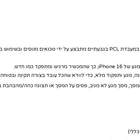
שירות החלפת מסך LCD+מגע מקוריים iPhone 16 אפל במעבדת PCL בגבעתיים מתבצע על
פקד כמו חדש.
, מסך מגע לא מגיב, פסים על המסך או תצוגה כהה/מהבהבת במכשיר  16
ללי)