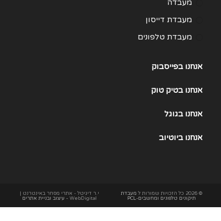
מעבדה
מעבדת דייסון
מעבדת טלפונים
מעבדת מחשבים
אנחנו בפייסבוק
תיקון Huawei
תיקון One Plus
אנחנו
בטיק טוק
תיקון Samsung Galaxy 21
אנחנו
בגוגל
תיקון Samsung Galaxy 22
אנחנו
ביוטיוב
תיקון Samsung Galaxy 23
תיקון Samsung Galaxy 25
תיקון Samsung Galaxy S24
תיקון Xiaomi
© 2026 כל הזכויות שמורות ל
מעבדת
י.ר דיגיטל - אתרי מסחר באינטרנט |
תיקונים טלפונים ומחשבים-PCL
WebDigital
- עיצוב ובניית אתרים
תיקון אייפד