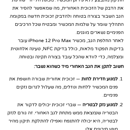
התיקון מתבצע ללא פירוק המכשיר: מכונת הלייזר "שורפת"
את הדבק של הזכוכית האחורית, מה שמאפשר להסיר את
הגב השבור בצורה בטוחה ולהדביק זכוכית חדשה במקומה.
התהליך שומר על שלמות המכשיר ומבטיח שכל הרכיבים
הפנימיים נשארים מוגנים.
לאחר החלפת הגב, מכשיר iPhone 12 Pro Max עובר
בדיקות תפקוד מלאות, כולל בדיקת NFC, טעינה אלחוטית
ומצלמה, כדי לוודא שהכל עובד בצורה תקינה ובטוחה.
חשוב לתקן את הגב האחורי מיד כשהוא נשבר:
למנוע חדירת לחות
— זכוכית אחורית שבורה חושפת את
פנים המכשיר ללחות ונוזלים, מה שעלול לגרום נזקים
פנימיים.
למנוע נזק לבטריה
— שברי זכוכית יכולים לדקור את
הבטריה שנמצאת ממש מתחת לגב האחורי. זה גורם לנזק
לבטריה, היא יכולה להתנפח ואפילו להתלקח. תיקון מהיר
מונע סיכונים אלו.