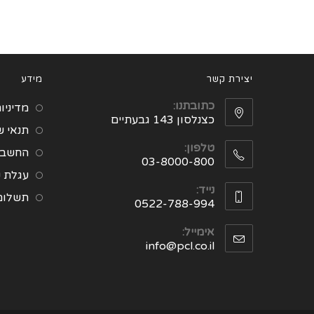
יצירת קשר
מידע
כתובתנו:
מדיניו
כצנלסון 143 גבעתיים
תנאי 
טלפון:
החשבון
03-8000-800
עגלת ק
נייד:
תשלום
0522-788-994
אימייל:
info@pcl.co.il