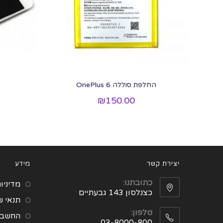
החלפת סוללה OnePlus 6
₪
150.00
יצירת קשר
מידע
כתובתנו:
מדיניו
כצנלסון 143 גבעתיים
תנאי 
טלפון:
החשבון
03-8000-800