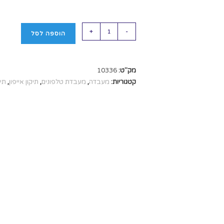
+
-
הוספה לסל
מק"ט:
10336
קטגוריות:
מעבדה
,
מעבדת טלפונים
,
תיקון אייפון
,
תיק