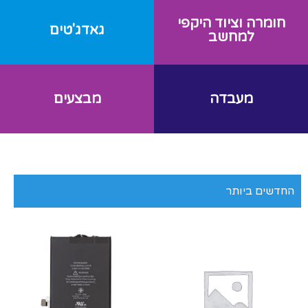
חומרה וציוד היקפי
גאדג'טים
למחשב
מעבדה
מבצעים
החדשים ביותר